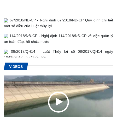
67/2018/NĐ-CP - Nghị định 67/2018/NĐ-CP Quy định chi tiết
một số điều của Luật thủy lợi
114/2018/NĐ-CP - Nghị định 114/2018/NĐ-CP về việc quản lý
an toàn đập, hồ chứa nước
08/2017/QH14 - Luật Thủy lợi số 08/2017/QH14 ngày
19/06/2017 của Quốc hội.
34/2010/TT-BCT - Thông tư Quy định về quản lý an toàn đập
VIDEOS
của công trình thủy điện
72/2007/NĐ-CP - Nghị định về quản lý an toàn đập