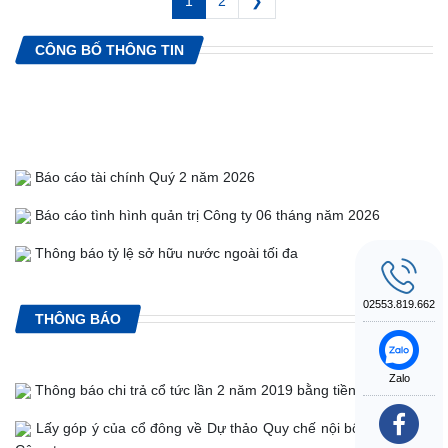
1
2
❯
CÔNG BỐ THÔNG TIN
Báo cáo tài chính Quý 2 năm 2026
Báo cáo tình hình quản trị Công ty 06 tháng năm 2026
Thông báo tỷ lệ sở hữu nước ngoài tối đa
Chốt DSCĐ để tạm ứng cổ tức lần 1 năm 2026
02553.819.662
THÔNG BÁO
Danh sách cổ đông Nhà nước, cổ đông chiến lược, cổ đông
lớn và cổ phiếu quỹ của Công ty Quý 2/2026
Zalo
Thông báo chi trả cổ tức lần 2 năm 2019 bằng tiền
Giấy chứng nhận ĐKDN thay đổi lần thứ 12 ngày 09/05/2026
Lấy góp ý của cổ đông về Dự thảo Quy chế nội bộ về quản trị
Công ty